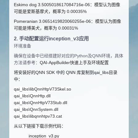
Eskimo dog 3.5005018617084716e-06
：模型认为图像
可能是爱斯基摩犬，概率为
0.00035%
Pomeranian 3.0651419820060255e-06
：模型认为图像
可能是博美犬，概率为
0.00031%
2.
手动配置运行
inception_v3
应用
环境准备
确保在设备中已经搭建好对应的Python及QNN环境，具体
方法请参考：
QAI-AppBuilder快速上手及环境配置
将安装好的
QNN SDK
中的
QNN
库复制到
qai_libs
目录
中
：
qai_libs\libQnnHtpV73Skel.so
qai_libs\QnnHtp.dll
qai_libs\QnnHtpV73Stub.dll
qai_libs\QnnSystem.dll
qai_libs\libqnnhtpv73.cat
从以下链接下载示例代码：
inception_v3.py