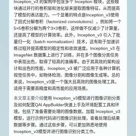
Inception_v3 的架构中包含多个 Inception 模块，这些模
块通过并行的卷积层和池化层来提取图像特征，从而提高
了模型的表达能力。一个显著的特点是Inception_v3使用
了因式分解卷积（factorized convolutions），例如将一个
5×5卷积分解为两个3×3卷积，这样做不仅减少了计算量，
还提高了模型的计算效率。此外，Inception_v3 引入了批
量归一化（batch normalization）技术，这有助于加速训
练过程并提高模型的稳定性和收敛速度。
Inception_v3
在
ImageNet
数据集上进行了训练，并在多个图像分类任务
中表现出色，取得了较高的准确率。由于其高效的架构设
计和出色的性能，
Inception_v3
被广泛应用于各种计算机
视觉任务中，如物体检测、图像分割和图像生成等。总的
来说，
Inception_v3
是一个强大且高效的图像处理工具，
适用于需要高精度和高性能的应用场景。
本文章主要介绍
使用
Inception_v3
模型进行图像识别分类
及如何配置QAI AppBuilder快速上手及环境配置
工具和
环
境。包括了准备需要处理的图像数据，加载
Inception_v3
模型，运行示例代码进行图像识别处理，查看处理后结果
数据等步骤。通过这些步骤，可以更加熟悉地使用
Inception_v3
模型并进行图像识别分类工作
。