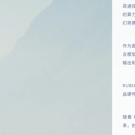
高通技
的算力
们将
作为面
言模型
输出和
RUB
品硬
随着 
来，创