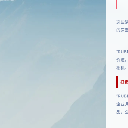
这些
的原
“RU
价道。
相机
打
“RU
企业
品，