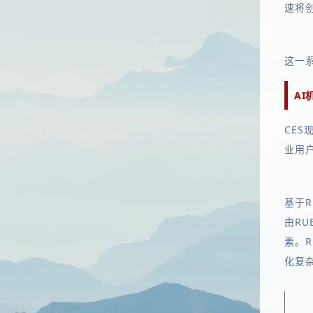
速将
这一
AI
CES
业用
基于R
由RU
素。R
化复