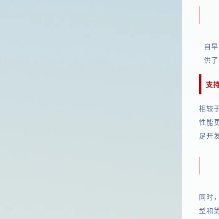
自早
供了
支持
相较
性能更
足开
同时，
型和