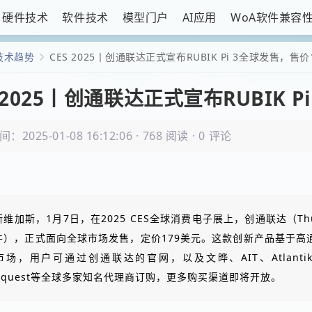
硬件技术
软件技术
模型门户
AI应用
WoA软件兼容
技术趋势
CES 2025丨创通联达正式宣布RUBIK Pi 3全球发售，售价
S 2025丨创通联达正式宣布RUBIK 
2025-01-08 16:12:06
·
768 阅读
·
0 评论
维加斯，1月7日，在2025 CES全球消费电子展上，创通联达（Thun
件），正式面向全球市场发售，定价179美元。这款创新产品基于高通
市场，用户可通过创通联达的官网，以及文晔、AIT、Atlantik、C
niquest等全球多家知名代理商订购，更多购买渠道即将开放。